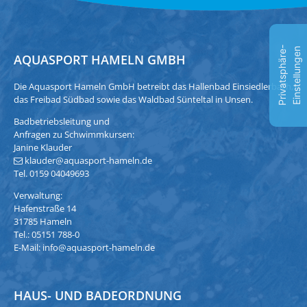
P
r
i
v
a
t
s
p
h
ä
r
e
-
E
i
n
s
t
e
l
l
u
n
g
e
n
AQUASPORT HAMELN GMBH
Die Aquasport Hameln GmbH betreibt das Hallenbad Einsiedlerbach,
das Freibad Südbad sowie das Waldbad Sünteltal in Unsen.
Badbetriebsleitung und
Anfragen zu Schwimmkursen:
Janine Klauder
klauder@aquasport-hameln.de
Tel. 0159 04049693
Verwaltung:
Hafenstraße 14
31785 Hameln
Tel.: 05151 788-0
E-Mail:
info@aquasport-hameln.de
HAUS- UND BADEORDNUNG