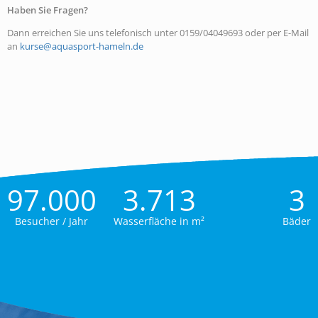
Haben Sie Fragen?
Dann erreichen Sie uns telefonisch unter 0159/04049693 oder per E-Mail
an
kurse@aquasport-hameln.de
97.000
3.713
3
Besucher / Jahr
Wasserfläche in m²
Bäder